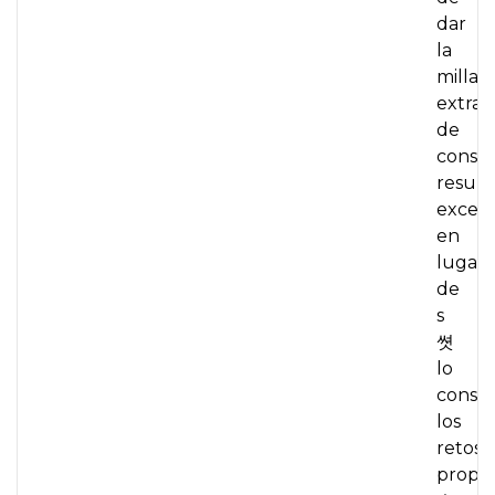
dar
la
milla
extra,
de
conse
result
excele
en
lugar
de
s
쎳
lo
conse
los
retos
propue