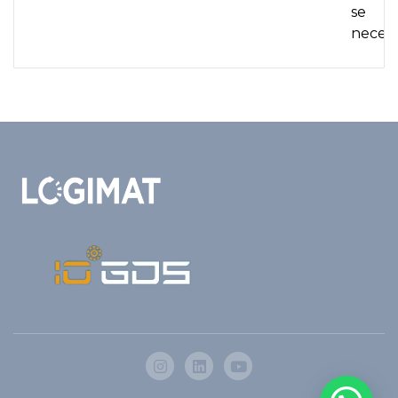
se
necesi