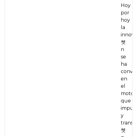
Hoy
por
hoy
la
innova
쎳
n
se
ha
conver
en
el
motor
que
impul
y
transf
쎳