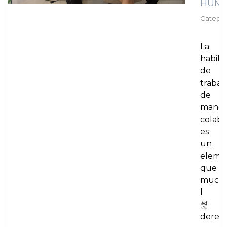
HUMA
Categor
La
habili
de
trabaj
de
maner
colabo
es
un
eleme
que
much
l
쎭
deres