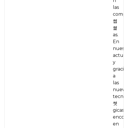
n
las
comp
쎱
쎭
as.
En
nuest
actual
y
gracia
a
las
nueva
tecnol
쎳
gicas,
encon
en