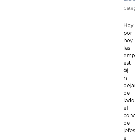
Categor
Hoy
por
hoy
las
empre
est
쎡
n
dejan
de
lado
el
conce
de
jefes,
e