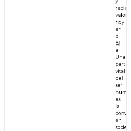
y
reclut
valora
hoy
en
d
쎭
a
Una
parte
vital
del
ser
huma
es
la
conviv
en
socied