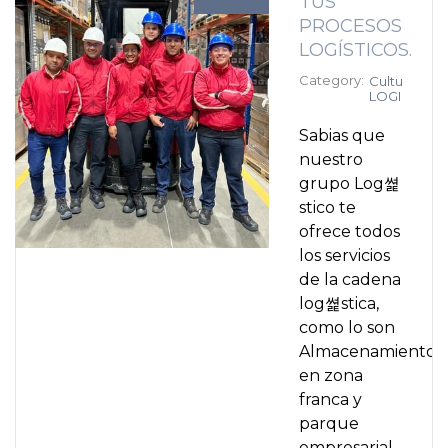
TUS
PROCESOS
LOGÍSTICOS.
Category:
Cultura
LOGIMAT
Sabias que
nuestro
grupo Log쎭
stico te
ofrece todos
los servicios
de la cadena
log쎭stica,
como lo son
Almacenamiento
en zona
franca y
parque
empresarial