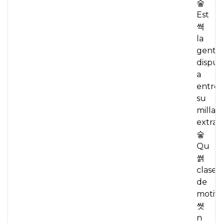
슿
Est
쎡
la
gente
dispue
a
entre
su
milla
extra?
슿
Qu
쎩
clase
de
motiva
쎳
n