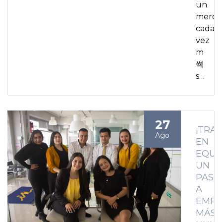
un
merca
cada
vez
m
쎡
s…
27
¡TRA
Ago
EN
EQUI
UN
PASO
A
EMPR
MÁS