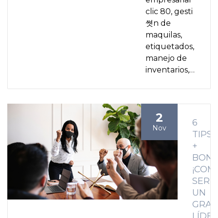
clic 80, gesti
쎳n de
maquilas,
etiquetados,
manejo de
inventarios,…
2
6
Nov
TIPS
+
BON
¡COM
SER
UN
GRA
LÍDER