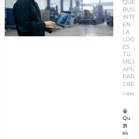
QUE?
BUSI
INTE
EN
LA
LOGÍ
ES
TU
MEJO
APUE
PARA
CREC
Categor
슿
Qu
쎩
es