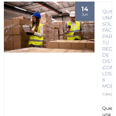
14
QUIE
Jun
UNA
SOLU
FÁCIL
PARA
TU
REDE
DE
DIST
¡CON
LOS
6
MODE
Categor
Quier
una