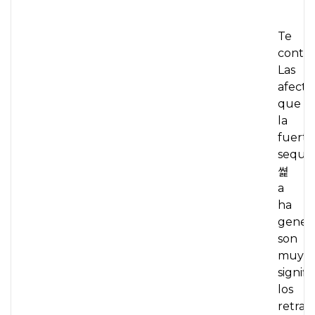
Te
conta
Las
afecta
que
la
fuerte
sequ
쎭
a
ha
gener
son
muy
signifi
los
retras