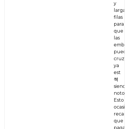
y
largas
filas
para
que
las
embar
pued
cruzar
ya
est
쎡
siendo
notori
Esto
ocasio
recarg
que
pagan