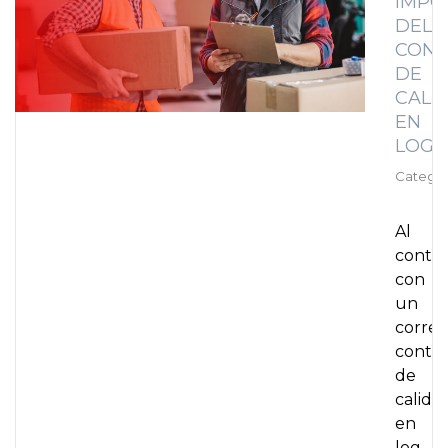
IMPO
DEL
CONT
DE
CALI
EN
LOGÍ
Categor
Al
contar
con
un
correc
contro
de
calida
en
log