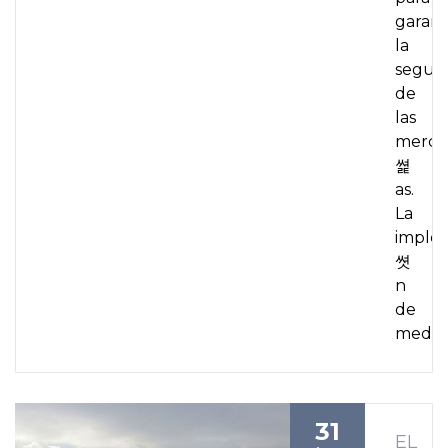
garant
la
segur
de
las
merca
쎭
as.
La
imple
쎳
n
de
medid
31
EL