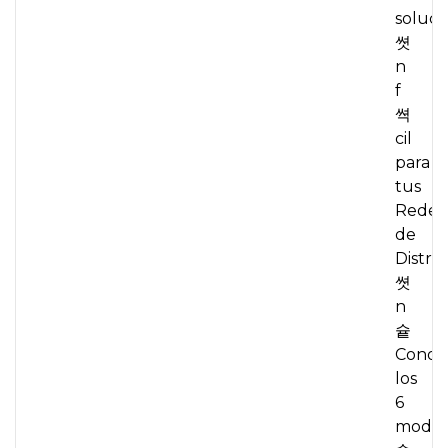
soluci
쎳
n
f
쎡
cil
para
tus
Redes
de
Distrib
쎳
n
슡
Conoc
los
6
model