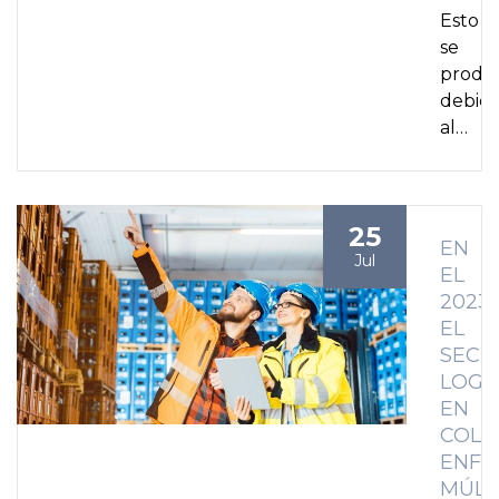
Esto
se
produ
debid
al…
25
EN
Jul
EL
2023
EL
SECT
LOGÍ
EN
COLO
ENFR
MÚLT