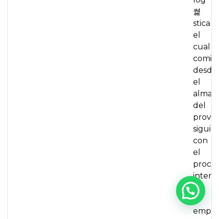
쎭
stica
el
cual
comie
desde
el
almac
del
provee
siguie
con
el
proce
intern
de
la
empre