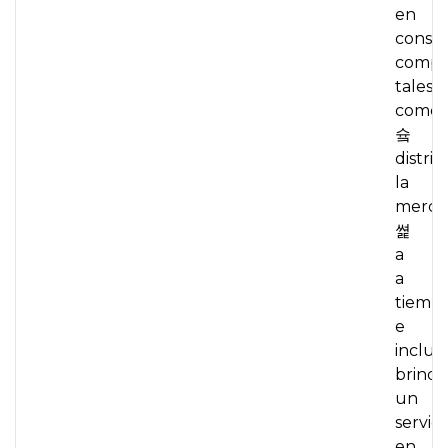
en
consta
compet
tales
como:
슠
distrib
la
merca
쎭
a
a
tiempo
e
inclui
brinda
un
servici
en