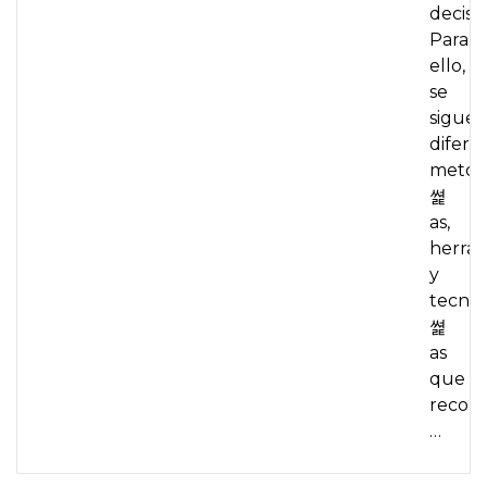
decisi
Para
ello,
se
sigue
difere
metod
쎭
as,
herram
y
tecno
쎭
as
que
recopi
…