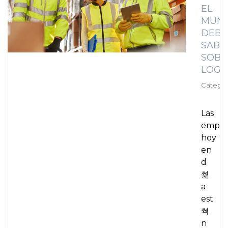
EL
MUN
DEBE
SABE
SOBR
LOGÍ
Categor
Las
empre
hoy
en
d
쎭
a
est
쎡
n