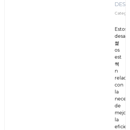
DESA
Categor
Estos
desaf
쎭
os
est
쎡
n
relaci
con
la
neces
de
mejor
la
eficien