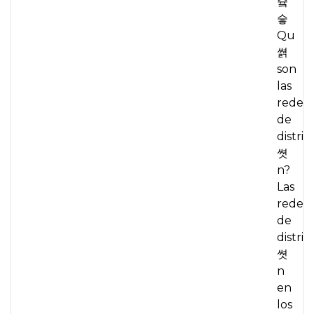
슠
슿
Qu
쎩
son
las
redes
de
distrib
쎳
n?
Las
redes
de
distrib
쎳
n
en
los