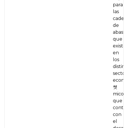
para
las
caden
de
abaste
que
existe
en
los
distint
sector
econ
쎳
micos,
que
contr
con
el