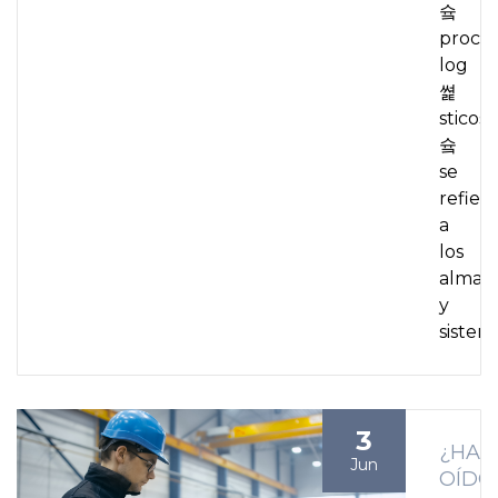
슠
proce
log
쎭
sticos
슠
se
refier
a
los
almac
y
sistem
3
¿HAS
Jun
OÍDO