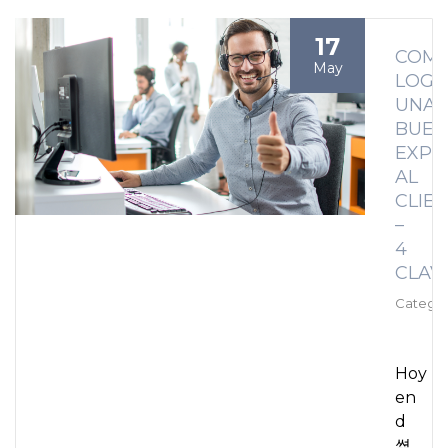
17
COM
May
LOGR
UNA
BUEN
EXPE
AL
CLIE
–
4
CLAV
Categor
Hoy
en
d
쎭