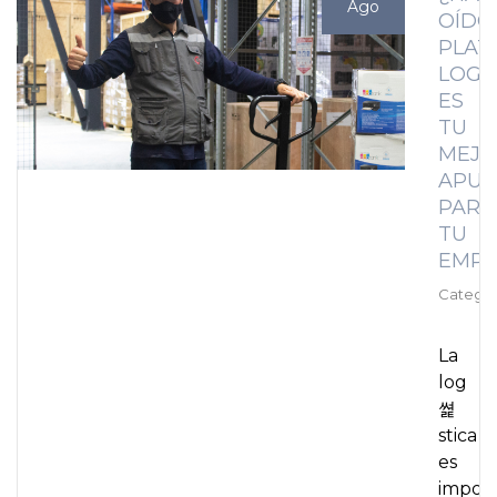
Ago
OÍDO
PLAT
LOGI
ES
TU
MEJO
APUE
PARA
TU
EMPR
Categor
La
log
쎭
stica
es
impor