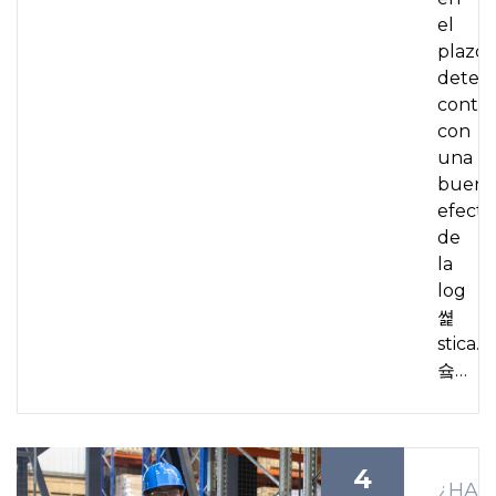
el
plazo
deter
contar
con
una
buena
efecti
de
la
log
쎭
stica.
슠…
4
¿HAS