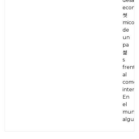
desarr
econ
쎳
mico
de
un
pa
쎭
s
frente
al
comer
intern
En
el
mundo
algun