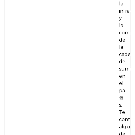
la
infrae
y
la
compet
de
la
caden
de
sumini
en
el
pa
쎭
s.
Te
conta
algun
de