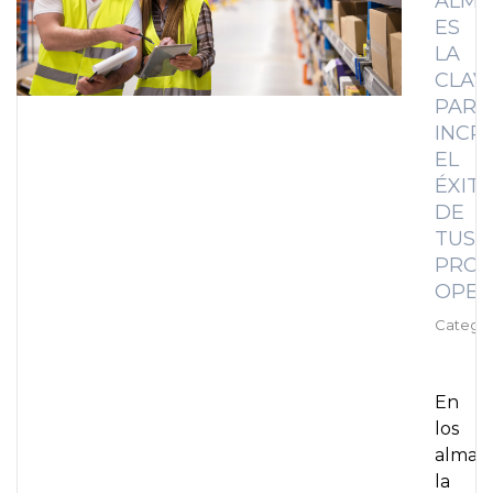
ALMA
ES
LA
CLAV
PARA
INCR
EL
ÉXIT
DE
TUS
PROC
OPER
Categor
En
los
almac
la