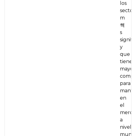
los
sector
m
쎡
s
signifi
y
que
tiene
mayor
compl
para
mante
en
el
merca
a
nivel
mundia