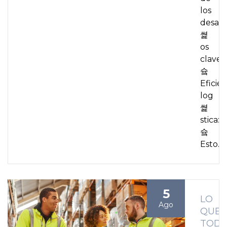
los
desaf
쎭
os
claves:
슠
Eficien
log
쎭
stica:
슠
Esto…
5
LO
Ago
QUE
TOD